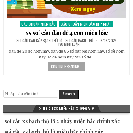
CẦU CHUẨN MIỀN BẮC
CẦU CHUẨN MIỀN BẮC ĐẸP NHẤT
Posted
in
xs soi cầu dàn đề 4 con miền bắc
AUTHOR:
PUBLISHED
SOI CẦU CAO CẤP BẠCH THỦ LÔ - SOI CẦU BẠCH THỦ
08/08/2026
Ở
DATE:
190 BÌNH LUẬN
XS
SOI
dàn de 20 số hôm nay, dàn de 36 số bất bại hôm nay, số đề hôm
CẦU
nay, số dề hôm nay, xin số de…
DÀN
ĐỀ
4
CONTINUE READING...
CON
MIỀN
BẮC
Search
SOI CẦU XS MIỀN BẮC SUPER VIP
soi cầu xs bạch thủ lô 2 nháy miền bắc chính xác
soi cầu xs bạch thủ lô miền bắc chính xác