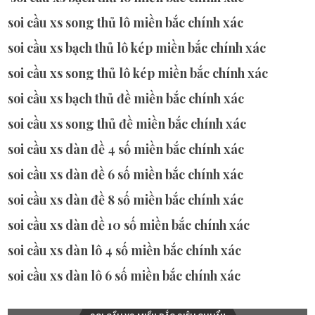
soi cầu xs song thủ lô miền bắc chính xác
soi cầu xs bạch thủ lô kép miền bắc chính xác
soi cầu xs song thủ lô kép miền bắc chính xác
soi cầu xs bạch thủ đề miền bắc chính xác
soi cầu xs song thủ đề miền bắc chính xác
soi cầu xs dàn đề 4 số miền bắc chính xác
soi cầu xs dàn đề 6 số miền bắc chính xác
soi cầu xs dàn đề 8 số miền bắc chính xác
soi cầu xs dàn đề 10 số miền bắc chính xác
soi cầu xs dàn lô 4 số miền bắc chính xác
soi cầu xs dàn lô 6 số miền bắc chính xác