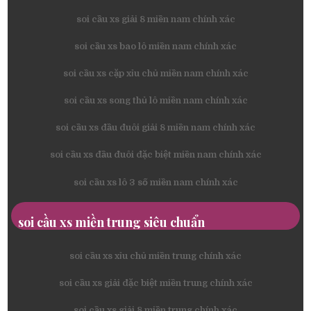
soi cầu xs giải 8 miền nam chính xác
soi cầu xs bao lô miền nam chính xác
soi cầu xs cặp xỉu chủ miền nam chính xác
soi cầu xs song thủ lô miền nam chính xác
soi cầu xs đầu đuôi giải 8 miền nam chính xác
soi cầu xs đầu đuôi đặc biệt miền nam chính xác
soi cầu xs lô 3 số miền nam chính xác
soi cầu xs miền trung siêu chuẩn
soi cầu xs xỉu chủ miền trung chính xác
soi cầu xs giải đặc biệt miền trung chính xác
soi cầu xs giải 8 miền trung chính xác