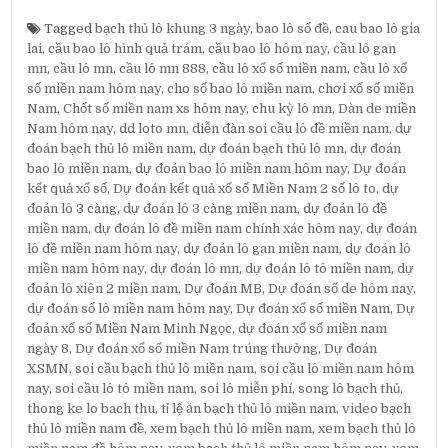
Tagged
bạch thủ lô khung 3 ngày
,
bao lô số đề
,
cau bao lô gia
lai
,
cầu bao lô hình quả trám
,
cầu bao lô hôm nay
,
cầu lô gan
mn
,
cầu lô mn
,
cầu lô mn 888
,
cầu lô xổ số miền nam
,
cầu lô xổ
số miền nam hôm nay
,
cho số bao lô miền nam
,
chơi xổ số miền
Nam
,
Chốt số miền nam xs hôm nay
,
chu kỳ lô mn
,
Dàn de miền
Nam hôm nay
,
dd loto mn
,
diễn đàn soi cầu lô đề miền nam
,
dự
đoán bạch thủ lô miền nam
,
dự đoán bạch thủ lô mn
,
dự đoán
bao lô miền nam
,
dự đoán bao lô miền nam hôm nay
,
Dự đoán
kết quả xổ số
,
Dự đoán kết quả xổ số Miền Nam 2 số lô to
,
dự
đoán lô 3 càng
,
dự đoán lô 3 càng miền nam
,
dự đoán lô đề
miền nam
,
dự đoán lô đề miền nam chính xác hôm nay
,
dự đoán
lô đề miền nam hôm nay
,
dự đoán lô gan miền nam
,
dự đoán lô
miền nam hôm nay
,
dự đoán lô mn
,
dự đoán lô tô miền nam
,
dự
đoán lô xiên 2 miền nam
,
Dự đoán MB
,
Dự đoán số de hôm nay
,
dự đoán số lô miền nam hôm nay
,
Dự đoán xổ số miền Nam
,
Dự
đoán xổ số Miền Nam Minh Ngọc
,
dự đoán xổ số miền nam
ngày 8
,
Dự đoán xổ số miền Nam trúng thưởng
,
Dự đoán
XSMN
,
soi cầu bạch thủ lô miền nam
,
soi cầu lô miền nam hôm
nay
,
soi cầu lô tô miền nam
,
soi lô miễn phí
,
song lô bạch thủ
,
thong ke lo bach thu
,
tỉ lệ ăn bạch thủ lô miền nam
,
video bạch
thủ lô miền nam đề
,
xem bạch thủ lô miền nam
,
xem bạch thủ lô