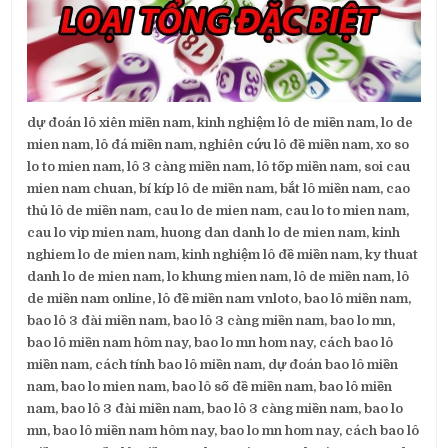
dự đoán lô xiên miền nam, kinh nghiệm lô de miền nam, lo de
mien nam, lô đá miền nam, nghiên cứu lô đề miền nam, xo so
lo to mien nam, lô 3 càng miền nam, lô tốp miền nam, soi cau
mien nam chuan, bí kíp lô de miền nam, bắt lô miền nam, cao
thủ lô de miền nam, cau lo de mien nam, cau lo to mien nam,
cau lo vip mien nam, huong dan danh lo de mien nam, kinh
nghiem lo de mien nam, kinh nghiệm lô đề miền nam, ky thuat
danh lo de mien nam, lo khung mien nam, lô de miền nam, lô
de miền nam online, lô đề miền nam vnloto, bao lô miền nam,
bao lô 3 đài miền nam, bao lô 3 càng miền nam, bao lo mn,
bao lô miền nam hôm nay, bao lo mn hom nay, cách bao lô
miền nam, cách tính bao lô miền nam, dự đoán bao lô miền
nam, bao lo mien nam, bao lô số đề miền nam, bao lô miền
nam, bao lô 3 đài miền nam, bao lô 3 càng miền nam, bao lo
mn, bao lô miền nam hôm nay, bao lo mn hom nay, cách bao lô