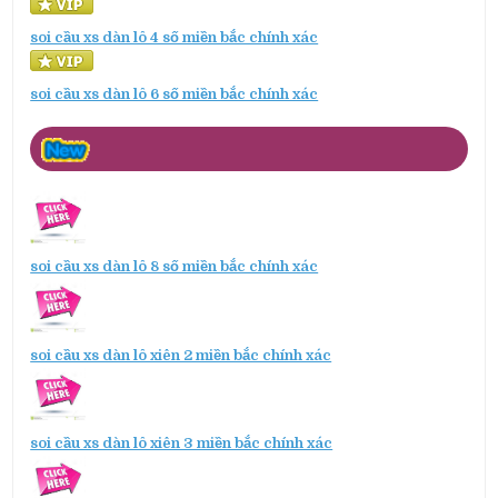
soi cầu xs dàn lô 4 số miền bắc chính xác
soi cầu xs dàn lô 6 số miền bắc chính xác
soi cầu xs miền bắc siêu chuẩn
soi cầu xs dàn lô 8 số miền bắc chính xác
soi cầu xs dàn lô xiên 2 miền bắc chính xác
soi cầu xs dàn lô xiên 3 miền bắc chính xác