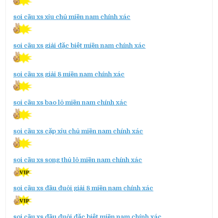
soi cầu xs xỉu chủ miền nam chính xác
soi cầu xs giải đặc biệt miền nam chính xác
soi cầu xs giải 8 miền nam chính xác
soi cầu xs bao lô miền nam chính xác
soi cầu xs cặp xỉu chủ miền nam chính xác
soi cầu xs song thủ lô miền nam chính xác
soi cầu xs đầu đuôi giải 8 miền nam chính xác
soi cầu xs đầu đuôi đặc biệt miền nam chính xác