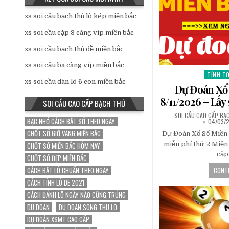
xs soi cầu bạch thủ lô kép miền bắc
xs soi cầu cặp 3 càng víp miền bắc
xs soi cầu bạch thủ đề miền bắc
xs soi cầu ba càng víp miền bắc
TÍNH T
Posted
xs soi cầu dàn lô 6 con miền bắc
in
Dự Đoán Xổ 
8/11/2026 – Lấy
SOI CẦU CAO CẤP BẠCH THỦ
AUTHOR:
SOI CẦU CAO CẤP BẠC
BẠC NHỚ CÁCH BẮT SỐ THEO NGÀY
PUBLIS
04/03/
DATE:
CHỐT SỐ GIỜ VÀNG MIỀN BẮC
Dự Đoán Xổ Số Miền 
miễn phí thứ 2 Miền
CHỐT SỐ MIỀN BẮC HÔM NAY
cặp 
CHỐT SỐ ĐẸP MIỀN BẮC
CÁCH BẮT LÔ CHUẨN THEO NGÀY
CONTI
CÁCH TÍNH LÔ DE 2021
CÁCH ĐÁNH LÔ NGÀY NÀO CŨNG TRÚNG
DU DOAN
DU DOAN SONG THU LO
DỰ ĐOÁN XSMT CAO CẤP