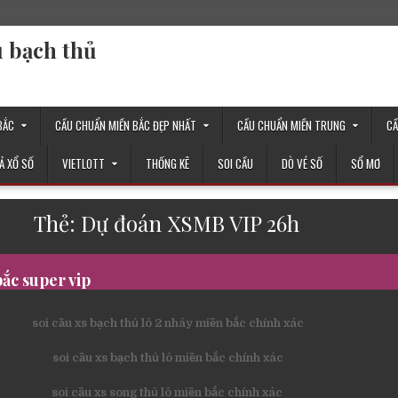
u bạch thủ
BẮC
CẦU CHUẨN MIỀN BẮC ĐẸP NHẤT
CẦU CHUẨN MIỀN TRUNG
CẦ
Ả XỔ SỐ
VIETLOTT
THỐNG KÊ
SOI CẦU
DÒ VÉ SỐ
SỔ MƠ
Thẻ:
Dự đoán XSMB VIP 26h
bắc super vip
soi cầu xs bạch thủ lô 2 nháy miền bắc chính xác
soi cầu xs bạch thủ lô miền bắc chính xác
soi cầu xs song thủ lô miền bắc chính xác