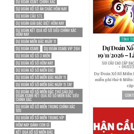
DỰ ĐOÁN XSMT CHÍNH XÁC
DỰ ĐOÁN XỔ SỐ ĂN CHẮC HÔM NAY
DỰ ĐOÁN CẦU STL
DỰ ĐOÁN GIẢI ĐẶC BIỆT HÔM NAY
DỰ ĐOÁN KẾT QUẢ XỔ SỐ SIÊU CHÍNH XÁC
HÔM NAY
TÍNH T
Posted
DỰ ĐOÁN MIỀN BẮC NGÀY 11
in
Dự Đoán Xổ 
DỰ ĐOÁN XSMB
DỰ ĐOÁN XSMB VIP 26H
19/11/2026 – L
DỰ ĐOÁN XỔ SỐ 3 MIỀN
DỰ ĐOÁN XỔ SỐ HÔM NAY
AUTHOR:
SOI CẦU CAO CẤP BẠC
PUBLIS
04/03/
DỰ ĐOÁN XỔ SỐ MIỀN BẮC
DATE:
Dự Đoán Xổ Số Miền B
DỰ ĐOÁN XỔ SỐ MIỀN BẮC NGÀY 11
miễn phí thứ 6 Miền
DỰ ĐOÁN XỔ SỐ MIỀN BẮC NGÀY 11 TAY
cặp 
DỰ ĐOÁN XỔ SỐ MIỀN BẮC THỨ SÁU DỰ
CONTI
ĐOÁN XSMB KẾT QUẢ XỔ SỐ MIỀN BẮC SIÊU
CHÍNH XÁC
DỰ ĐOÁN XỔ SỐ MIỀN TRUNG CHÍNH XÁC
100
DỰ ĐOÁN XỔ SỐ MIỀN TRUNG VÍP
HÔM NAY ĐÁNH CON GÌ
KẾT QUẢ XỔ SỐ MIỀN BẮC