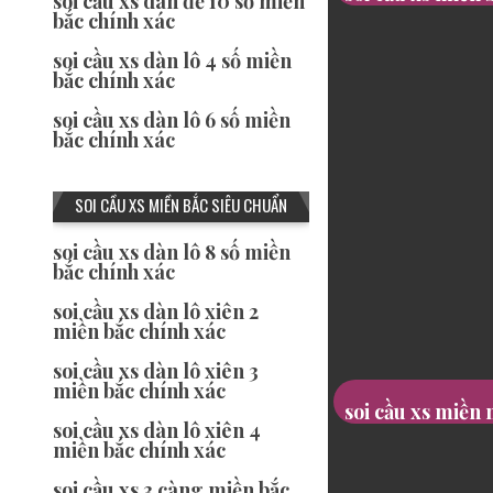
soi cầu xs dàn đề 10 số miền
bắc chính xác
soi cầu xs dàn lô 4 số miền
bắc chính xác
soi cầu xs dàn lô 6 số miền
bắc chính xác
SOI CẦU XS MIỀN BẮC SIÊU CHUẨN
soi cầu xs dàn lô 8 số miền
bắc chính xác
soi cầu xs dàn lô xiên 2
miền bắc chính xác
soi cầu xs dàn lô xiên 3
miền bắc chính xác
soi cầu xs miền
soi cầu xs dàn lô xiên 4
miền bắc chính xác
soi cầu xs 3 càng miền bắc