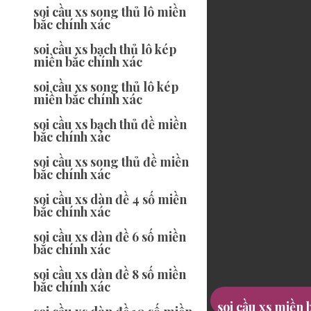
soi cầu xs song thủ lô miền
bắc chính xác
soi cầu xs bạch thủ lô kép
miền bắc chính xác
soi cầu xs song thủ lô kép
miền bắc chính xác
soi cầu xs bạch thủ đề miền
bắc chính xác
soi cầu xs song thủ đề miền
bắc chính xác
soi cầu xs dàn đề 4 số miền
bắc chính xác
soi cầu xs dàn đề 6 số miền
bắc chính xác
soi cầu xs dàn đề 8 số miền
bắc chính xác
soi cầu xs miền 