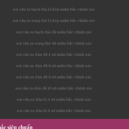
soi cầu xs bạch thủ lô kép miền bắc chính xác
soi cầu xs song thủ lô kép miền bắc chính xác
soi cầu xs bạch thủ đề miền bắc chính xác
soi cầu xs song thủ đề miền bắc chính xác
soi cầu xs dàn đề 4 số miền bắc chính xác
soi cầu xs dàn đề 6 số miền bắc chính xác
soi cầu xs dàn đề 8 số miền bắc chính xác
soi cầu xs dàn đề 10 số miền bắc chính xác
soi cầu xs dàn lô 4 số miền bắc chính xác
soi cầu xs dàn lô 6 số miền bắc chính xác
bắc siêu chuẩn