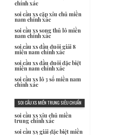
chính xác
soi cầu xs cặp xỉu chủ miền
nam chính xác
soi cầu xs song thủ lô miền
nam chính xác
soi cầu xs đầu đuôi giải 8
miền nam chính xác
soi cầu xs đầu đuôi đặc biệt
miền nam chính xác
soi cầu xs lô 3 số miền nam
chính xác
SOI CẦU XS MIỀN TRUNG SIÊU CHUẨN
soi cầu xs xỉu chủ miền
trung chính xác
soi cầu xs giải đặc biệt miền