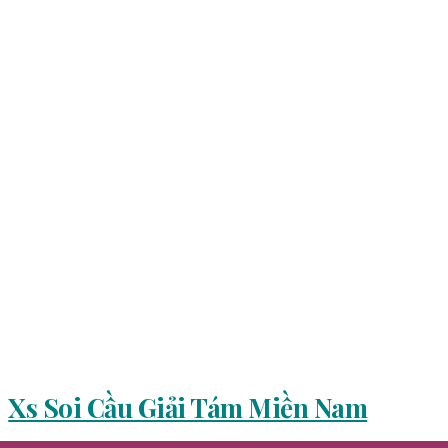
Xs Soi Cầu Giải Tám Miền Nam