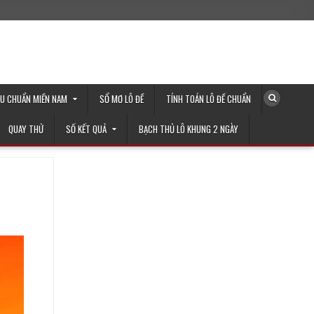
U CHUẨN MIỀN NAM
SỔ MƠ LÔ ĐỀ
TÍNH TOÁN LÔ ĐỀ CHUẨN
QUAY THỬ
SỐ KẾT QUẢ
BẠCH THỦ LÔ KHUNG 2 NGÀY