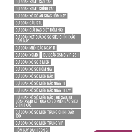
DỰ ĐOÁN XSMT CAO CẤP
DỰ ĐOÁN XSMT CHÍNH XÁC
DỰ ĐOÁN XỔ SỐ ĂN CHẮC HÔM NAY
DỰ ĐOÁN CẦU STL
DỰ ĐOÁN GIẢI ĐẶC BIỆT HÔM NAY
DỰ ĐOÁN KẾT QUẢ XỔ SỐ SIÊU CHÍNH XÁC
HÔM NAY
DỰ ĐOÁN MIỀN BẮC NGÀY 11
DỰ ĐOÁN XSMB
DỰ ĐOÁN XSMB VIP 26H
DỰ ĐOÁN XỔ SỐ 3 MIỀN
DỰ ĐOÁN XỔ SỐ HÔM NAY
DỰ ĐOÁN XỔ SỐ MIỀN BẮC
DỰ ĐOÁN XỔ SỐ MIỀN BẮC NGÀY 11
DỰ ĐOÁN XỔ SỐ MIỀN BẮC NGÀY 11 TAY
DỰ ĐOÁN XỔ SỐ MIỀN BẮC THỨ SÁU DỰ
ĐOÁN XSMB KẾT QUẢ XỔ SỐ MIỀN BẮC SIÊU
CHÍNH XÁC
DỰ ĐOÁN XỔ SỐ MIỀN TRUNG CHÍNH XÁC
100
DỰ ĐOÁN XỔ SỐ MIỀN TRUNG VÍP
HÔM NAY ĐÁNH CON GÌ