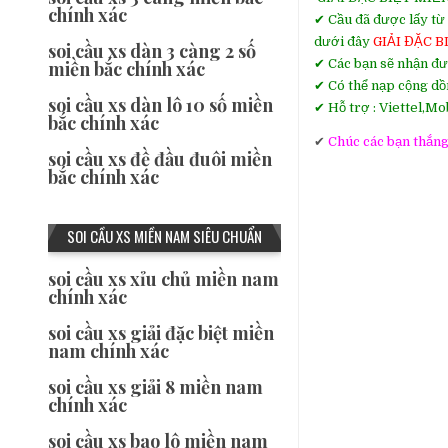
chính xác
✔ Cầu đã được lấy từ 
dưới đây
GIẢI ĐẶC 
soi cầu xs dàn 3 càng 2 số
✔ Các bạn sẽ nhận đư
miền bắc chính xác
✔ Có thể nạp cộng dồn
soi cầu xs dàn lô 10 số miền
✔ Hỗ trợ : Viettel,
bắc chính xác
✔
Chúc các bạn thắng
soi cầu xs đề đầu đuôi miền
bắc chính xác
SOI CẦU XS MIỀN NAM SIÊU CHUẨN
soi cầu xs xỉu chủ miền nam
chính xác
soi cầu xs giải đặc biệt miền
nam chính xác
soi cầu xs giải 8 miền nam
chính xác
soi cầu xs bao lô miền nam