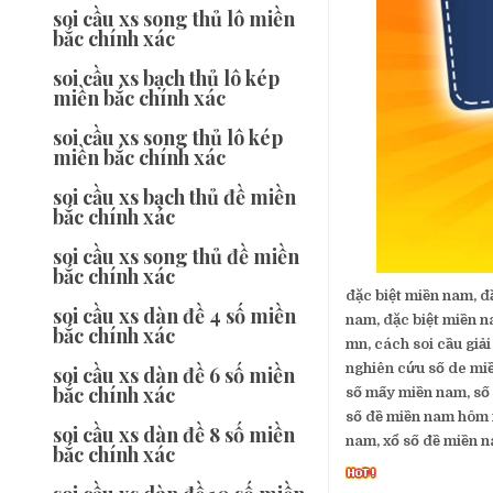
soi cầu xs song thủ lô miền
bắc chính xác
soi cầu xs bạch thủ lô kép
miền bắc chính xác
soi cầu xs song thủ lô kép
miền bắc chính xác
soi cầu xs bạch thủ đề miền
bắc chính xác
soi cầu xs song thủ đề miền
bắc chính xác
đặc biệt miền nam, đ
soi cầu xs dàn đề 4 số miền
nam, đặc biệt miền n
bắc chính xác
mn, cách soi cầu giả
nghiên cứu số de mi
soi cầu xs dàn đề 6 số miền
bắc chính xác
số mấy miền nam, số
số đề miền nam hôm 
soi cầu xs dàn đề 8 số miền
nam, xổ số đề miền 
bắc chính xác