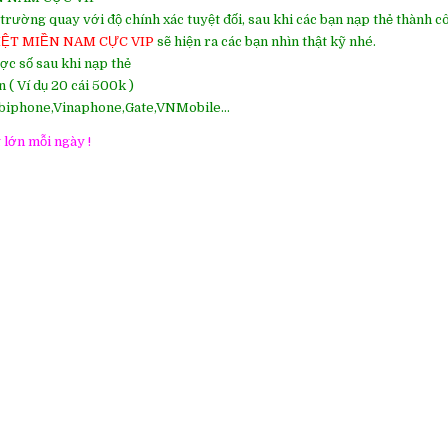
trường quay với độ chính xác tuyệt đối, sau khi các bạn nạp thẻ thành 
BIỆT MIỀN NAM CỰC VIP
sẽ hiện ra các bạn nhìn thật kỹ nhé.
ợc số sau khi nạp thẻ
 ( Ví dụ 20 cái 500k )
Mobiphone,Vinaphone,Gate,VNMobile…
 lớn mỗi ngày !