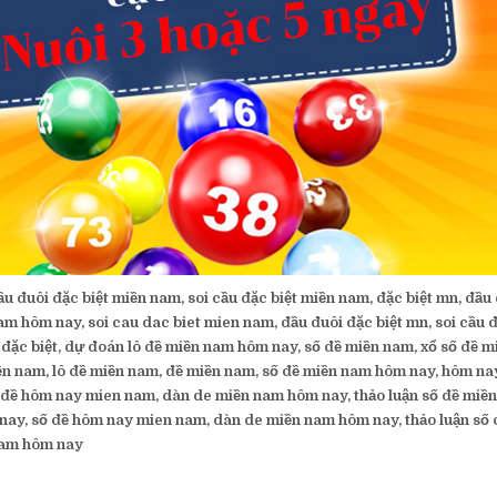
ầu đuôi đặc biệt miền nam, soi cầu đặc biệt miền nam, đặc biệt mn, đầu
am hôm nay, soi cau dac biet mien nam, đầu đuôi đặc biệt mn, soi cầu đ
i đặc biệt, dự đoán lô đề miền nam hôm nay, số đề miền nam, xổ số đề m
ền nam, lô đề miền nam, đề miền nam, số đề miền nam hôm nay, hôm na
 đề hôm nay mien nam, dàn de miền nam hôm nay, thảo luận số đề miền
nay, số đề hôm nay mien nam, dàn de miền nam hôm nay, thảo luận số 
nam hôm nay