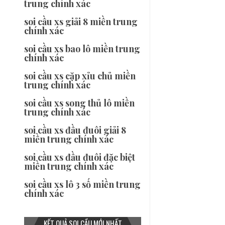
trung chính xác
soi cầu xs giải 8 miền trung
chính xác
soi cầu xs bao lô miền trung
chính xác
soi cầu xs cặp xỉu chủ miền
trung chính xác
soi cầu xs song thủ lô miền
trung chính xác
soi cầu xs đầu đuôi giải 8
miền trung chính xác
soi cầu xs đầu đuôi đặc biệt
miền trung chính xác
soi cầu xs lô 3 số miền trung
chính xác
KẾT QUẢ SOI CẦU MỚI NHẤT