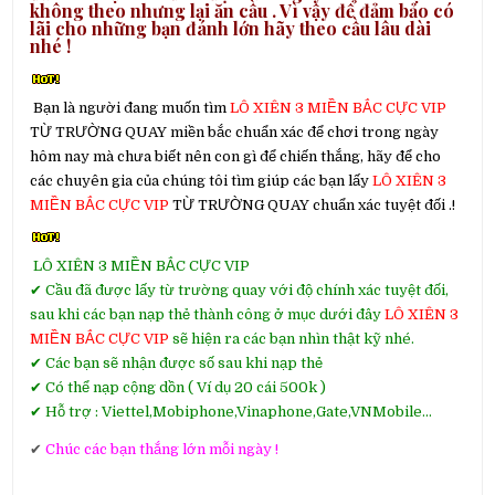
không theo nhưng lại ăn cầu .
Vì vậy để đảm bảo có
lãi cho những bạn đánh lớn hãy theo cầu lâu dài
nhé !
Bạn là người đang muốn tìm
LÔ XIÊN 3 MIỀN BẮC CỰC VIP
TỪ TRƯỜNG QUAY miền bắc chuẩn xác để chơi trong ngày
hôm nay mà chưa biết nên con gì để chiến thắng, hãy để cho
các chuyên gia của chúng tôi tìm giúp các bạn lấy
LÔ XIÊN 3
MIỀN BẮC CỰC VIP
TỪ TRƯỜNG QUAY chuẩn xác tuyệt đối .!
LÔ XIÊN 3 MIỀN BẮC CỰC VIP
✔ Cầu đã được lấy từ trường quay với độ chính xác tuyệt đối,
sau khi các bạn nạp thẻ thành công ở mục dưới đây
LÔ XIÊN 3
MIỀN BẮC CỰC VIP
sẽ hiện ra các bạn nhìn thật kỹ nhé.
✔ Các bạn sẽ nhận được số sau khi nạp thẻ
✔ Có thể nạp cộng dồn ( Ví dụ 20 cái 500k )
✔ Hỗ trợ : Viettel,Mobiphone,Vinaphone,Gate,VNMobile…
✔
Chúc các bạn thắng lớn mỗi ngày !