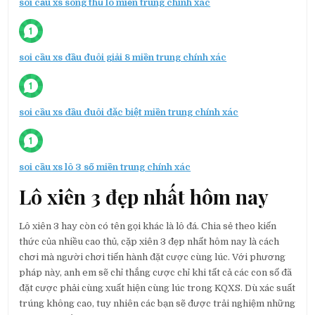
soi cầu xs song thủ lô miền trung chính xác
soi cầu xs đầu đuôi giải 8 miền trung chính xác
soi cầu xs đầu đuôi đặc biệt miền trung chính xác
soi cầu xs lô 3 số miền trung chính xác
Lô xiên 3 đẹp nhất hôm nay
Lô xiên 3 hay còn có tên gọi khác là lô đá. Chia sẻ theo kiến
thức của nhiều cao thủ, cặp xiên 3 đẹp nhất hôm nay là cách
chơi mà người chơi tiến hành đặt cược cùng lúc. Với phương
pháp này, anh em sẽ chỉ thắng cược chỉ khi tất cả các con số đã
đặt cược phải cùng xuất hiện cùng lúc trong KQXS. Dù xác suất
trúng không cao, tuy nhiên các bạn sẽ được trải nghiệm những