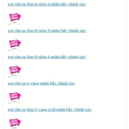
soi cầu xs dàn lô xiên 2 miền bắc chính xác
soi cầu xs dàn lô xiên 3 miền bắc chính xác
soi cầu xs dàn lô xiên 4 miền bắc chính xác
soi cầu xs 3 càng miền bắc chính xác
soi cầu xs dàn 3 càng 2 số miền bắc chính xác