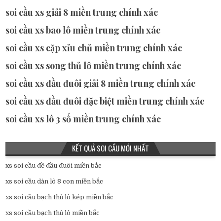
soi cầu xs giải 8 miền trung chính xác
soi cầu xs bao lô miền trung chính xác
soi cầu xs cặp xỉu chủ miền trung chính xác
soi cầu xs song thủ lô miền trung chính xác
soi cầu xs đầu đuôi giải 8 miền trung chính xác
soi cầu xs đầu đuôi đặc biệt miền trung chính xác
soi cầu xs lô 3 số miền trung chính xác
KẾT QUẢ SOI CẦU MỚI NHẤT
xs soi cầu đề đầu đuôi miền bắc
xs soi cầu dàn lô 8 con miền bắc
xs soi cầu bạch thủ lô kép miền bắc
xs soi cầu bạch thủ lô miền bắc