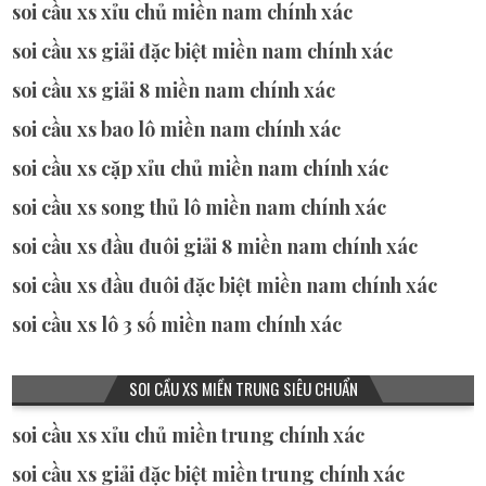
soi cầu xs xỉu chủ miền nam chính xác
soi cầu xs giải đặc biệt miền nam chính xác
soi cầu xs giải 8 miền nam chính xác
soi cầu xs bao lô miền nam chính xác
soi cầu xs cặp xỉu chủ miền nam chính xác
soi cầu xs song thủ lô miền nam chính xác
soi cầu xs đầu đuôi giải 8 miền nam chính xác
soi cầu xs đầu đuôi đặc biệt miền nam chính xác
soi cầu xs lô 3 số miền nam chính xác
SOI CẦU XS MIỀN TRUNG SIÊU CHUẨN
soi cầu xs xỉu chủ miền trung chính xác
soi cầu xs giải đặc biệt miền trung chính xác