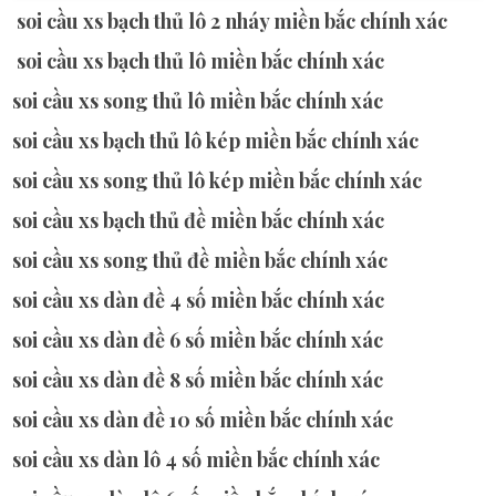
soi cầu xs bạch thủ lô 2 nháy miền bắc chính xác
soi cầu xs bạch thủ lô miền bắc chính xác
soi cầu xs song thủ lô miền bắc chính xác
soi cầu xs bạch thủ lô kép miền bắc chính xác
soi cầu xs song thủ lô kép miền bắc chính xác
soi cầu xs bạch thủ đề miền bắc chính xác
soi cầu xs song thủ đề miền bắc chính xác
soi cầu xs dàn đề 4 số miền bắc chính xác
soi cầu xs dàn đề 6 số miền bắc chính xác
soi cầu xs dàn đề 8 số miền bắc chính xác
soi cầu xs dàn đề 10 số miền bắc chính xác
soi cầu xs dàn lô 4 số miền bắc chính xác