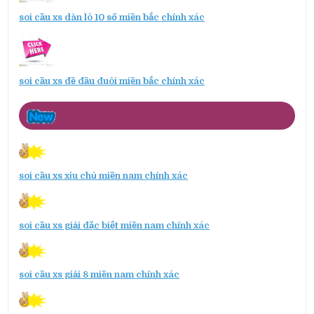
soi cầu xs dàn lô 10 số miền bắc chính xác
soi cầu xs đề đầu đuôi miền bắc chính xác
soi cầu xs miền nam siêu chuẩn
soi cầu xs xỉu chủ miền nam chính xác
soi cầu xs giải đặc biệt miền nam chính xác
soi cầu xs giải 8 miền nam chính xác