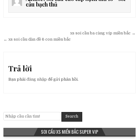
cầu bạch thủ
Điều
xs soi cầu ba càng víp miền bắc →
hướng
← xs soi cầu dàn đề 6 con miền bắc
bài
viết
Trả lời
Bạn phải
đăng nhập
để gửi phản hồi.
Search
SOI CẦU XS MIỀN BẮC SUPER VIP