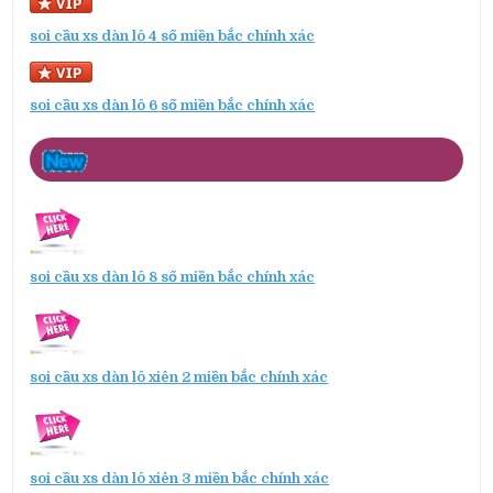
soi cầu xs dàn lô 4 số miền bắc chính xác
soi cầu xs dàn lô 6 số miền bắc chính xác
soi cầu xs miền bắc siêu chuẩn
soi cầu xs dàn lô 8 số miền bắc chính xác
soi cầu xs dàn lô xiên 2 miền bắc chính xác
soi cầu xs dàn lô xiên 3 miền bắc chính xác