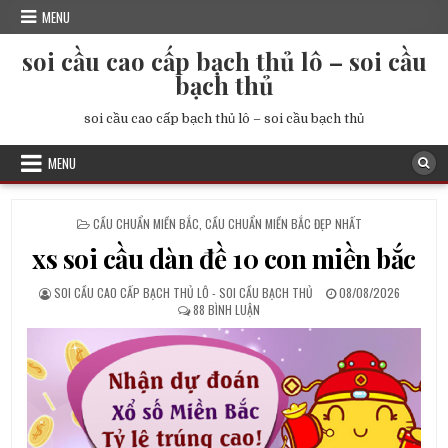
Skip
MENU
to
content
soi cầu cao cấp bạch thủ lô – soi cầu
bạch thủ
soi cầu cao cấp bạch thủ lô – soi cầu bạch thủ
MENU
POSTED
CẦU CHUẨN MIỀN BẮC
,
CẦU CHUẨN MIỀN BẮC ĐẸP NHẤT
IN
xs soi cầu dàn đề 10 con miền bắc
AUTHOR:
PUBLISHED
SOI CẦU CAO CẤP BẠCH THỦ LÔ - SOI CẦU BẠCH THỦ
08/08/2026
Ở
DATE:
88 BÌNH LUẬN
XS
SOI
CẦU
DÀN
ĐỀ
10
CON
MIỀN