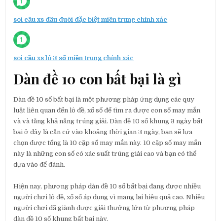
soi cầu xs đầu đuôi đặc biệt miền trung chính xác
soi cầu xs lô 3 số miền trung chính xác
Dàn đề 10 con bất bại là gì
Dàn đề 10 số bất bại là một phương pháp ứng dụng các quy
luật liên quan đến lô đề, xổ số để tìm ra được con số may mắn
và và tăng khả năng trúng giải. Dàn đề 10 số khung 3 ngày bất
bại ở đây là căn cứ vào khoảng thời gian 3 ngày, bạn sẽ lựa
chọn được tổng là 10 cặp số may mắn này. 10 cặp số may mắn
này là những con số có xác suất trúng giải cao và bạn có thể
dựa vào để đánh.
Hiện nay, phương pháp dàn đề 10 số bất bại đang được nhiều
người chơi lô đề, xổ số áp dụng vì mang lại hiệu quả cao. Nhiều
người chơi đã giành được giải thưởng lớn từ phương pháp
dàn đề 10 số khung bất bại này.