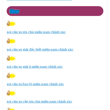
soi cầu xs miền nam siêu chuẩn
soi cầu xs xỉu chủ miền nam chính xác
soi cầu xs giải đặc biệt miền nam chính xác
soi cầu xs giải 8 miền nam chính xác
soi cầu xs bao lô miền nam chính xác
soi cầu xs cặp xỉu chủ miền nam chính xác