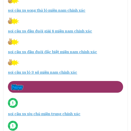
soi cầu xs song thủ lô miền nam chính xác
soi cầu xs đầu đuôi giải 8 miền nam chính xác
soi cầu xs đầu đuôi đặc biệt miền nam chính xác
soi cầu xs lô 3 số miền nam chính xác
soi cầu xs miền trung siêu chuẩn
soi cầu xs xỉu chủ miền trung chính xác