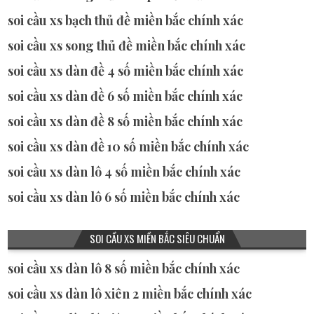
soi cầu xs bạch thủ đề miền bắc chính xác
soi cầu xs song thủ đề miền bắc chính xác
soi cầu xs dàn đề 4 số miền bắc chính xác
soi cầu xs dàn đề 6 số miền bắc chính xác
soi cầu xs dàn đề 8 số miền bắc chính xác
soi cầu xs dàn đề 10 số miền bắc chính xác
soi cầu xs dàn lô 4 số miền bắc chính xác
soi cầu xs dàn lô 6 số miền bắc chính xác
SOI CẦU XS MIỀN BẮC SIÊU CHUẨN
soi cầu xs dàn lô 8 số miền bắc chính xác
soi cầu xs dàn lô xiên 2 miền bắc chính xác